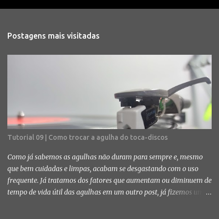
Postagens mais visitadas
Tutorial 09 | Como trocar a agulha do toca-discos
Como já sabemos as agulhas não duram para sempre e, mesmo
que bem cuidadas e limpas, acabam se desgastando com o uso
frequente. Já tratamos dos fatores que aumentam ou diminuem de
tempo de vida útil das agulhas em um outro post, já fizemos um
tutorial dos procedimentos mais indicados para fazer a limpeza e,
no post de hoje, vamos finalmente falar do parte final da vida da