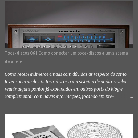
agulha e como fazer a substituição. Com o tempo a agulha vai
ficando desbastada e é percebível uma mudança no som. Aos
poucos ele começa a ficar distorcido, com chiados, estouros de
agudo e/ou grave e até misturado em algumas partes do vinil.
Quando você começa a notar esses erros de sonoridade é bem
provável que, salvo algumas exceções, sua agulha é chegando ao
final da vida útil. Fotos: Diego Kloss Quando isso acontecer...
Toca-discos 06 | Como conectar um toca-discos a um sistema
prepare o bolso. As agulhas originais não costumam ser baratas e
de áudio
nem fáceis de achar e, muitas vezes, você acaba tendo que optar
por agulha de reposição, que é maias barata e mais fácil de ...
Como recebi inúmeros emails com dúvidas as respeito de como
fazer conexão de um toca-discos a um sistema de áudio, resolvi
reunir alguns pontos já explanados em outros posts do blog e
complementar com novas informações, focando em pré-
amplificadores, amplificadores de potência dedicados, integrados
e receivers. Como eu disse anteriormente, entrar no mundo do
áudio analógico não é uma tarefa muito fácil nem barata. Além
disso, exige bastante conhecimento principalmente sobre os
componentes do sistema, regulagem e nivelamento de toca-discos,