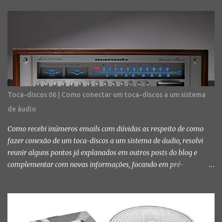
no post de hoje, vamos finalmente falar do parte final da vida da
agulha e como fazer a substituição. Com o tempo a agulha vai
ficando desbastada e é percebível uma mudança no som. Aos
poucos ele começa a ficar distorcido, com chiados, estouros de
agudo e/ou grave e até misturado em algumas partes do vinil.
Quando você começa a notar esses erros de sonoridade é bem
provável que, salvo algumas exceções, sua agulha é chegando ao
final da vida útil. Fotos: Diego Kloss Quando isso acontecer...
Toca-discos 06 | Como conectar um toca-discos a um sistema
prepare o bolso. As agulhas originais não costumam ser baratas e
de áudio
nem fáceis de achar e, muitas vezes, você acaba tendo que optar
por agulha de reposição, que é maias barata e mais fácil de ...
Como recebi inúmeros emails com dúvidas as respeito de como
fazer conexão de um toca-discos a um sistema de áudio, resolvi
reunir alguns pontos já explanados em outros posts do blog e
complementar com novas informações, focando em pré-
amplificadores, amplificadores de potência dedicados, integrados
e receivers. Como eu disse anteriormente, entrar no mundo do
áudio analógico não é uma tarefa muito fácil nem barata. Além
disso, exige bastante conhecimento principalmente sobre os