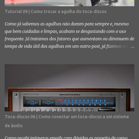
Tutorial 09 | Como trocar a agulha do toca-discos
Como já sabemos as agulhas não duram para sempre e, mesmo
que bem cuidadas e limpas, acabam se desgastando com o uso
frequente. Já tratamos dos fatores que aumentam ou diminuem de
tempo de vida útil das agulhas em um outro post, já fizemos um
tutorial dos procedimentos mais indicados para fazer a limpeza e,
no post de hoje, vamos finalmente falar do parte final da vida da
agulha e como fazer a substituição. Com o tempo a agulha vai
ficando desbastada e é percebível uma mudança no som. Aos
poucos ele começa a ficar distorcido, com chiados, estouros de
agudo e/ou grave e até misturado em algumas partes do vinil.
Quando você começa a notar esses erros de sonoridade é bem
provável que, salvo algumas exceções, sua agulha é chegando ao
final da vida útil. Fotos: Diego Kloss Quando isso acontecer...
Toca-discos 06 | Como conectar um toca-discos a um sistema
prepare o bolso. As agulhas originais não costumam ser baratas e
de áudio
nem fáceis de achar e, muitas vezes, você acaba tendo que optar
por agulha de reposição, que é maias barata e mais fácil de ...
Como recebi inúmeros emails com dúvidas as respeito de como