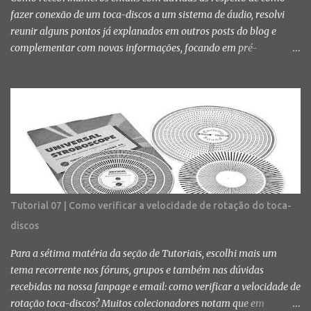
fazer conexão de um toca-discos a um sistema de áudio, resolvi
reunir alguns pontos já explanados em outros posts do blog e
complementar com novas informações, focando em pré-
amplificadores, amplificadores de potência dedicados, integrados
e receivers. Como eu disse anteriormente, entrar no mundo do
áudio analógico não é uma tarefa muito fácil nem barata. Além
disso, exige bastante conhecimento principalmente sobre os
componentes do sistema, regulagem e nivelamento de toca-discos,
possíveis problemas, entre outros assuntos já abordados na seção
Toca-discos . Lembro novamente que os aparelhos e a forma de
ligá-los são apenas sugestões, assim a escolha por esses segue por
sua responsabilidade. O blog não se responsabiliza por qualquer
Tutorial 07 | Como verificar a velocidade de rotação do toca-
dano material ou físico ocasionado pela mau uso dos aparelhos
discos
e/ou aplicação incorreta das instruções. Não vamos sugerir
marcas de nenhum dos tipos de aparelho citados pois a compra
Para a sétima matéria da seção de Tutoriais, escolhi mais um
vai...
tema recorrente nos fóruns, grupos e também nas dúvidas
recebidas na nossa fanpage e email: como verificar a velocidade de
rotação toca-discos? Muitos colecionadores notam que em