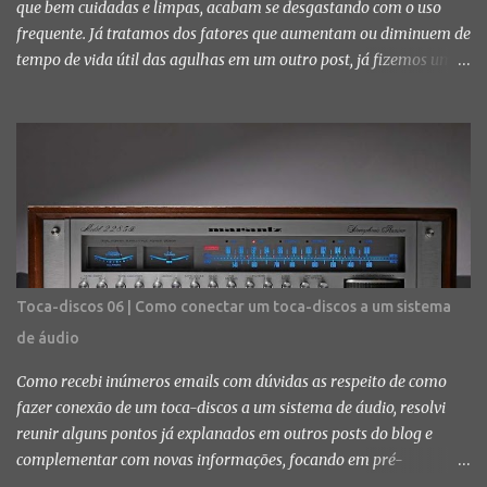
que bem cuidadas e limpas, acabam se desgastando com o uso
frequente. Já tratamos dos fatores que aumentam ou diminuem de
tempo de vida útil das agulhas em um outro post, já fizemos um
tutorial dos procedimentos mais indicados para fazer a limpeza e,
no post de hoje, vamos finalmente falar do parte final da vida da
agulha e como fazer a substituição. Com o tempo a agulha vai
ficando desbastada e é percebível uma mudança no som. Aos
poucos ele começa a ficar distorcido, com chiados, estouros de
agudo e/ou grave e até misturado em algumas partes do vinil.
Quando você começa a notar esses erros de sonoridade é bem
provável que, salvo algumas exceções, sua agulha é chegando ao
final da vida útil. Fotos: Diego Kloss Quando isso acontecer...
Toca-discos 06 | Como conectar um toca-discos a um sistema
prepare o bolso. As agulhas originais não costumam ser baratas e
de áudio
nem fáceis de achar e, muitas vezes, você acaba tendo que optar
por agulha de reposição, que é maias barata e mais fácil de ...
Como recebi inúmeros emails com dúvidas as respeito de como
fazer conexão de um toca-discos a um sistema de áudio, resolvi
reunir alguns pontos já explanados em outros posts do blog e
complementar com novas informações, focando em pré-
amplificadores, amplificadores de potência dedicados, integrados