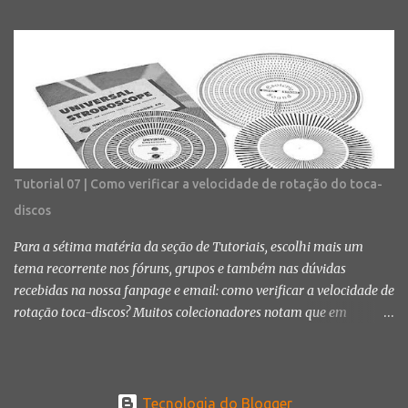
e receivers. Como eu disse anteriormente, entrar no mundo do
áudio analógico não é uma tarefa muito fácil nem barata. Além
disso, exige bastante conhecimento principalmente sobre os
componentes do sistema, regulagem e nivelamento de toca-discos,
possíveis problemas, entre outros assuntos já abordados na seção
Toca-discos . Lembro novamente que os aparelhos e a forma de
ligá-los são apenas sugestões, assim a escolha por esses segue por
sua responsabilidade. O blog não se responsabiliza por qualquer
Tutorial 07 | Como verificar a velocidade de rotação do toca-
dano material ou físico ocasionado pela mau uso dos aparelhos
discos
e/ou aplicação incorreta das instruções. Não vamos sugerir
marcas de nenhum dos tipos de aparelho citados pois a compra
Para a sétima matéria da seção de Tutoriais, escolhi mais um
vai...
tema recorrente nos fóruns, grupos e também nas dúvidas
recebidas na nossa fanpage e email: como verificar a velocidade de
rotação toca-discos? Muitos colecionadores notam que em
algumas situações ou quando estão ouvindo determinado vinil, a
velocidade da música parece estar ou muito lenta ou rápida
demais. Isso ocorre possivelmente porque a rotação do toca-discos
está fora do normal e nesse post iremos mostrar alguns possíveis
Tecnologia do Blogger